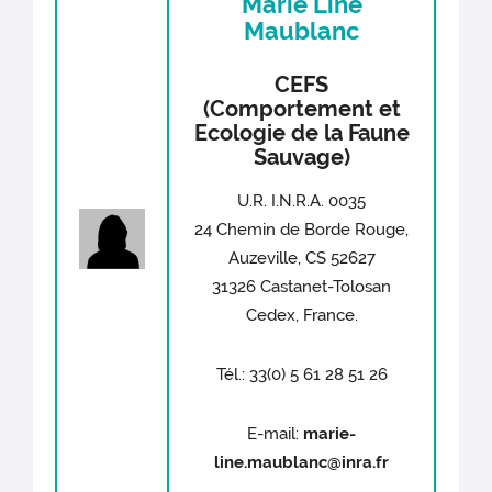
Marie Line
Maublanc
CEFS
(Comportement et
Ecologie de la Faune
Sauvage)
U.R. I.N.R.A. 0035
24 Chemin de Borde Rouge,
Auzeville, CS 52627
31326 Castanet-Tolosan
Cedex, France.
Tél.: 33(0) 5 61 28 51 26
E-mail:
marie-
line.maublanc@inra.fr