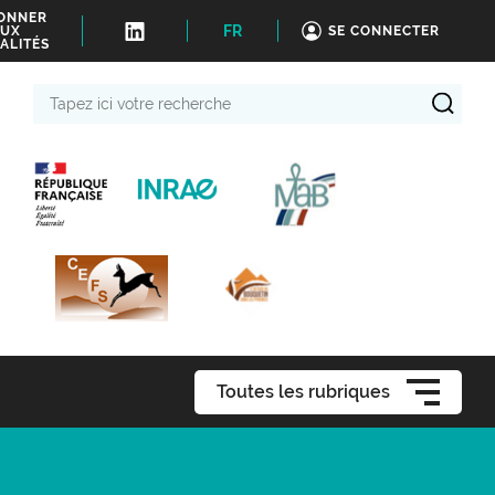
BONNER
FR
UX
SE CONNECTER
ALITÉS
Tapez
ici
votre
recherche
Toutes les rubriques